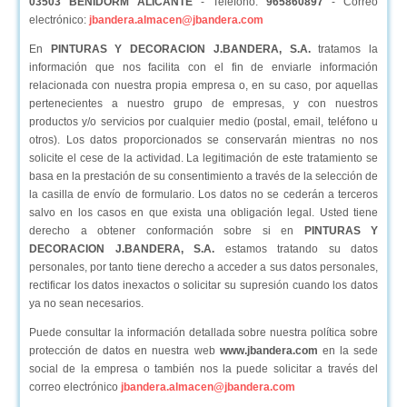
03503 BENIDORM ALICANTE
- Teléfono:
965860897
- Correo
electrónico:
jbandera.almacen@jbandera.com
En
PINTURAS Y DECORACION J.BANDERA, S.A.
tratamos la
información que nos facilita con el fin de enviarle información
relacionada con nuestra propia empresa o, en su caso, por aquellas
pertenecientes a nuestro grupo de empresas, y con nuestros
productos y/o servicios por cualquier medio (postal, email, teléfono u
otros). Los datos proporcionados se conservarán mientras no nos
solicite el cese de la actividad. La legitimación de este tratamiento se
basa en la prestación de su consentimiento a través de la selección de
la casilla de envío de formulario. Los datos no se cederán a terceros
salvo en los casos en que exista una obligación legal. Usted tiene
derecho a obtener conformación sobre si en
PINTURAS Y
DECORACION J.BANDERA, S.A.
estamos tratando su datos
personales, por tanto tiene derecho a acceder a sus datos personales,
rectificar los datos inexactos o solicitar su supresión cuando los datos
ya no sean necesarios.
Puede consultar la información detallada sobre nuestra política sobre
protección de datos en nuestra web
www.jbandera.com
en la sede
social de la empresa o también nos la puede solicitar a través del
correo electrónico
jbandera.almacen@jbandera.com