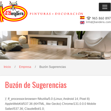
Inicio
Empresa
Quienes Somos
Que Hacemos
Inicio
/
Empresa
/
Buzón Sugerencias
Dónde estamos
Buzón de Sugerencias
Instalaciones Benidorm
Instalaciones La Nucía
)'; ff_processor.browser='Mozilla/5.0 (Linux; Android 14; Pixel 8)
AppleWebKit/537.36 (KHTML, like Gecko) Chrome/131.0.0.0 Mobile
Galería Fotográfica
Safari/537.36; ClaudeBot/1.0;