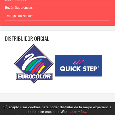
Buzón Sugerencias
Trabaja con Nosotros
DISTRIBUIDOR OFICIAL
Sí, acepto usar cookies para poder disfrutar de la mejor experiencia
posible en este sitio Web.
Leer más...
J.Bandera SA | Benidorm: 965 860 897 -
info@jbandera.com
| La Nucía: 965 870