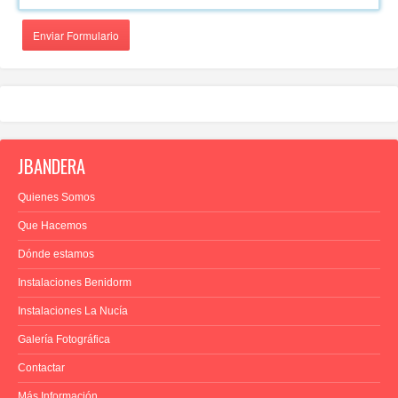
Enviar Formulario
JBANDERA
Quienes Somos
Que Hacemos
Dónde estamos
Instalaciones Benidorm
Instalaciones La Nucía
Galería Fotográfica
Contactar
Más Información