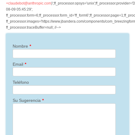
+claudebot@anthropic.com
)';ff_processor.opsys='unix';ff_processor.provider=
Contactar
08-09 05:45:29';
ff_processor.form=6;ff_processor.form_id='ff_form6';ff_processor.page=1;ff_pr
Más Información
ff_processor.images='https://www.jbandera.com/components/com_breezingforms/im
ff_processor.traceBuffer=null; //-->
Buzón Sugerencias
Trabaja con Nosotros
Nombre
*
Servicios
Email
*
Productos
Teléfono
Dónde estamos
Blog
Su Sugerencia
*
Contacto