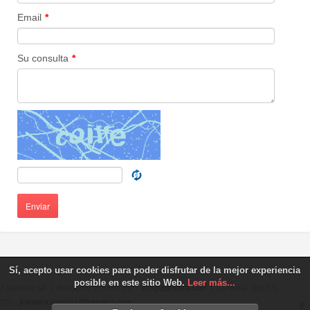
Email
*
Su consulta
*
Enviar
Sí, acepto usar cookies para poder disfrutar de la mejor experiencia
posible en este sitio Web.
Leer más...
J.Bandera SA | Benidorm: 965 860 897 -
info@jbandera.com
| La Nucía: 965 870
270 -
jbandera.lanucia1@jbandera.com