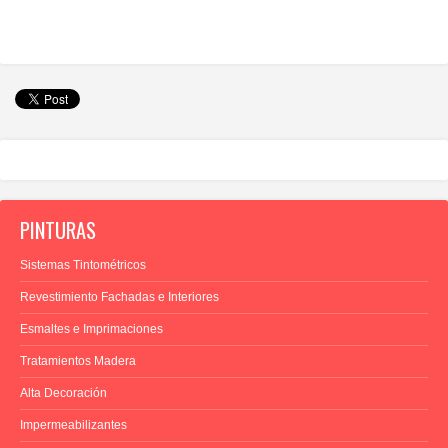
PINTURAS
Sistemas Tintométricos
Revestimiento Fachadas e Interiores
Esmaltes e Imprimaciones
Tratamientos Madera
Alta Decoración
Impermeabilizantes