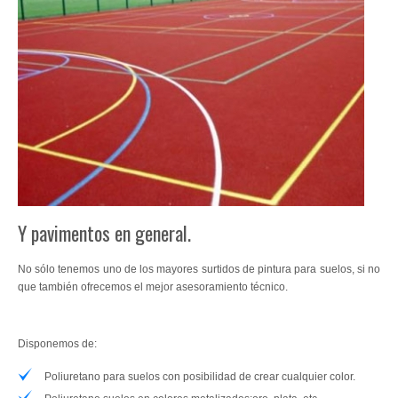
Tratamientos Madera
Alta Decoración
Impermeabilizantes
Pistas Deportivas
Especialidades
Intumescente
Y pavimentos en general.
Resina Hormigón Impreso
No sólo tenemos uno de los mayores surtidos de pintura para suelos,
si no
Césped Artificial
que también ofrecemos el mejor asesoramiento técnico
.
Tarimas
Disponemos de:
Pavimentos
Poliuretano para suelos con posibilidad de crear cualquier color.
Sistema Aislamiento Térmico SATE