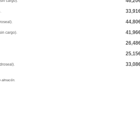
46,20
sin cargo).
33,91
.
44,80
oseal).
41,96
in cargo).
26,48
25,15
33,08
droseal).
ro almacén.