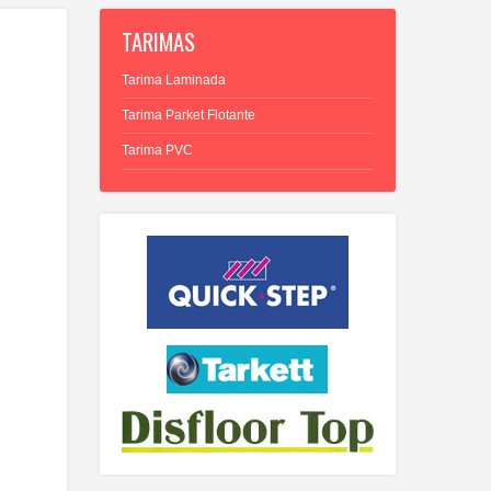
TARIMAS
Tarima Laminada
Tarima Parket Flotante
Tarima PVC