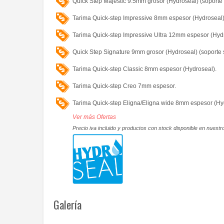
Quick Step Majestic 9.5mm grosor (Hydroseal) (soporte 
Tarima Quick-step Impressive 8mm espesor (Hydroseal)
Tarima Quick-step Impressive Ultra 12mm espesor (Hydr
Quick Step Signature 9mm grosor (Hydroseal) (soporte s
Tarima Quick-step Classic 8mm espesor (Hydroseal).
Tarima Quick-step Creo 7mm espesor.
Tarima Quick-step Eligna/Eligna wide 8mm espesor (Hy
Ver más Ofertas
Precio iva incluido y productos con stock disponible en nuest
Galería