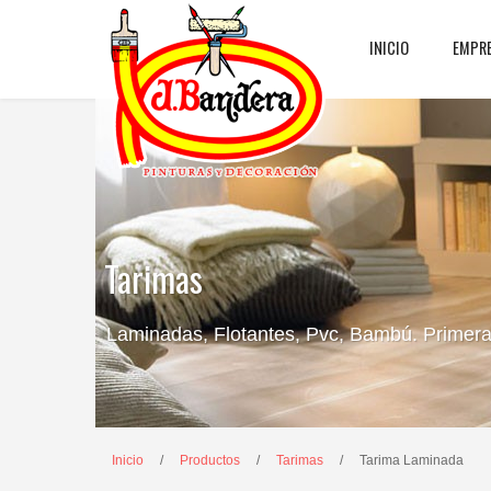
INICIO
EMPR
Tarimas
Laminadas, Flotantes, Pvc, Bambú. Primeras
Inicio
/
Productos
/
Tarimas
/
Tarima Laminada