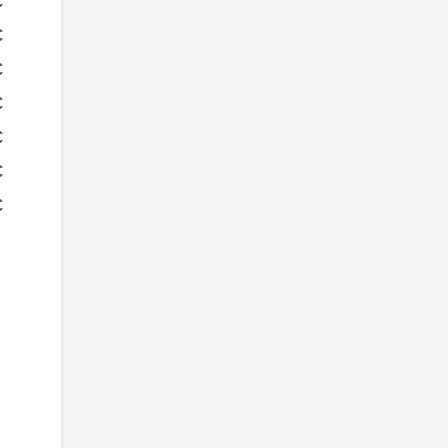
€
€
€
€
€
€
€