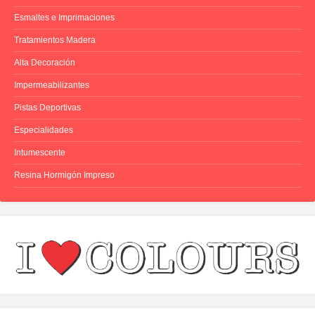
Esmaltes e Imprimaciones
Tratamientos Madera
Alta Decoración
Impermeabilizantes
Pistas Deportivas
Especialidades
Intumescente
Resina Hormigón Impreso