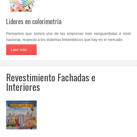
Sistema Aislamiento Térmico SATE
Lideres en colorimetría
Papeles Pintados
Pensamos que somos una de las empresas más vanguardistas a nivel
Murales Vinilo Imagine Elite
nacional, respecto a los sistemas tintométricos que hay en el mercado.
Maquinaria
Leer más ...
Accesorios
Ofertas / Promociones
Revestimiento Fachadas e
Interiores
Dónde estamos
Blog
Contacto