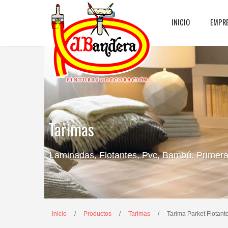
INICIO
EMPR
Tarimas
Laminadas, Flotantes, Pvc, Bambú. Primeras
Inicio
/
Productos
/
Tarimas
/
Tarima Parket Flotant