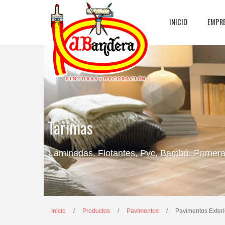
INICIO
EMPR
Tarimas
Laminadas, Flotantes, Pvc, Bambú. Primeras
Inicio
/
Productos
/
Pavimentos
/
Pavimentos Exteri