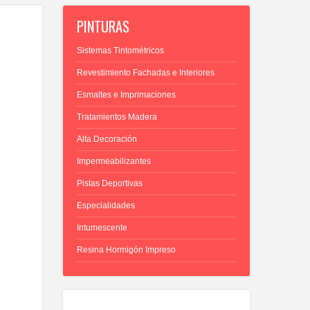
PINTURAS
Sistemas Tintométricos
Revestimiento Fachadas e Interiores
Esmaltes e Imprimaciones
Tratamientos Madera
Alta Decoración
Impermeabilizantes
Pistas Deportivas
Especialidades
Intumescente
Resina Hormigón Impreso