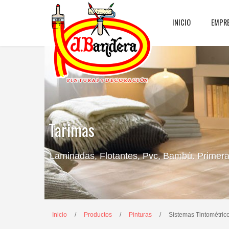
INICIO
EMPR
Tarimas
Laminadas, Flotantes, Pvc, Bambú. Primeras
Inicio
/
Productos
/
Pinturas
/
Sistemas Tintométric